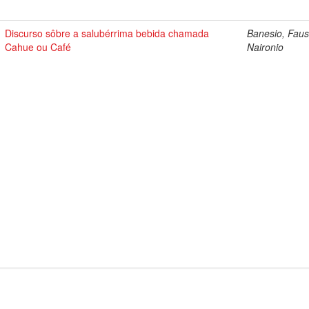
Discurso sôbre a salubérrima bebida chamada
Banesio, Faus
Cahue ou Café
Naironio