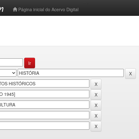
-->
Página inicial do Acervo Digital