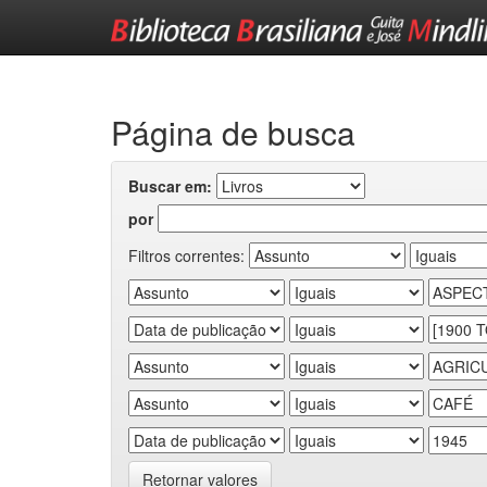
Skip
navigation
Página de busca
Buscar em:
por
Filtros correntes:
Retornar valores