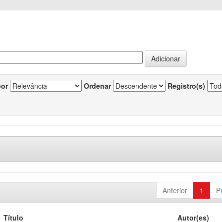
por
Ordenar
Registro(s)
Anterior
1
P
Título
Autor(es)