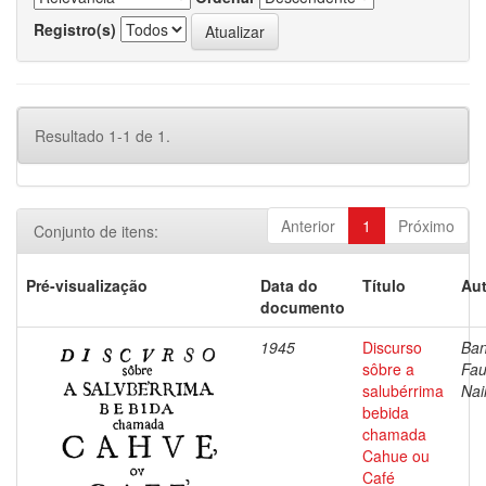
Registro(s)
Resultado 1-1 de 1.
Anterior
1
Próximo
Conjunto de itens:
Pré-visualização
Data do
Título
Aut
documento
1945
Discurso
Ban
sôbre a
Fau
salubérrima
Nai
bebida
chamada
Cahue ou
Café