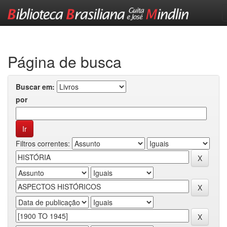
Skip
navigation
Página de busca
Buscar em:
por
Filtros correntes: