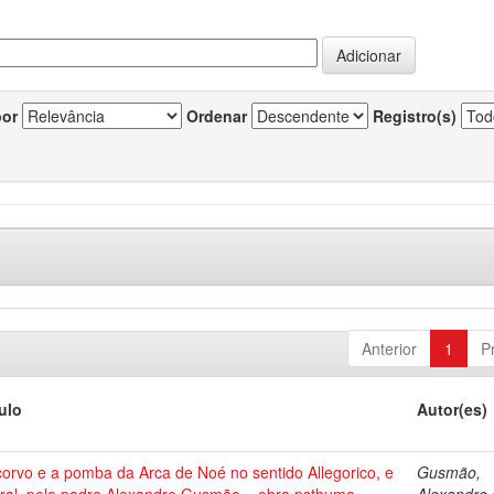
por
Ordenar
Registro(s)
Anterior
1
P
tulo
Autor(es)
corvo e a pomba da Arca de Noé no sentido Allegorico, e
Gusmão,