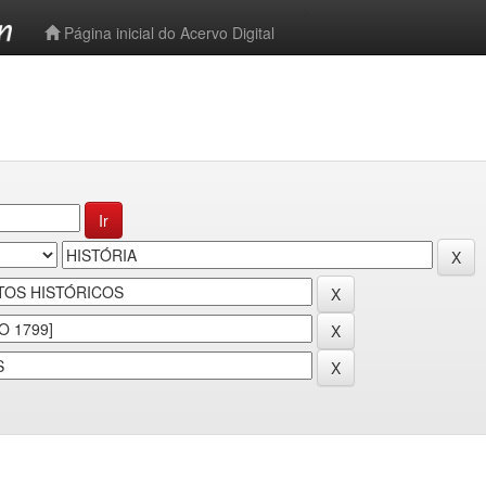
-->
Página inicial do Acervo Digital