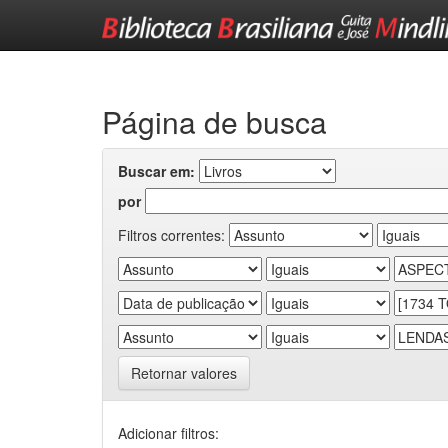
Skip
navigation
Página de busca
Buscar em:
por
Filtros correntes:
Retornar valores
Adicionar filtros: