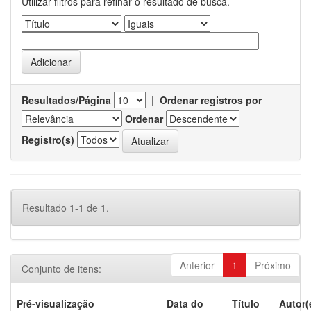
Utilizar filtros para refinar o resultado de busca.
Resultados/Página
|
Ordenar registros por
Ordenar
Registro(s)
Resultado 1-1 de 1.
Anterior
1
Próximo
Conjunto de itens:
Pré-visualização
Data do
Título
Autor(