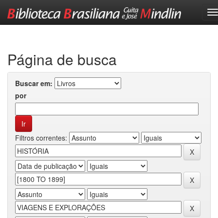
Skip
navigation
Página de busca
Buscar em:
por
Filtros correntes: