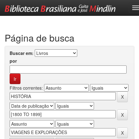
Skip
navigation
Página de busca
Buscar em:
por
Filtros correntes: