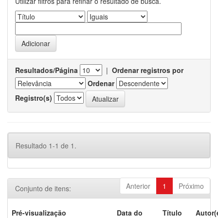
Utilizar filtros para refinar o resultado de busca.
Resultados/Página
|
Ordenar registros por
Ordenar
Registro(s)
Resultado 1-1 de 1.
Anterior
1
Próximo
Conjunto de itens:
Pré-visualização
Data do
Título
Autor(