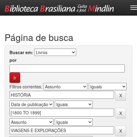
Skip
navigation
Página de busca
Buscar em:
por
Filtros correntes: