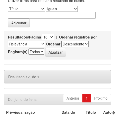
Utilizar filtros para refinar o resultado de busca.
Resultados/Página
|
Ordenar registros por
Ordenar
Registro(s)
Resultado 1-1 de 1.
Anterior
1
Próximo
Conjunto de itens:
Pré-visualização
Data do
Título
Autor(