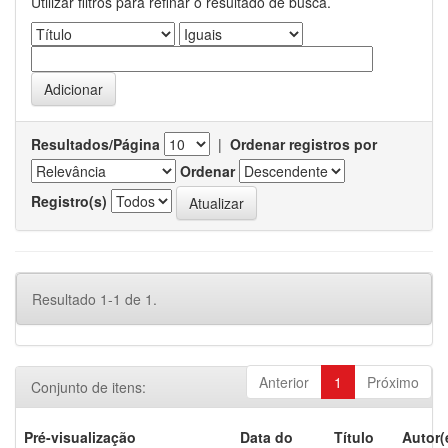
Utilizar filtros para refinar o resultado de busca.
Resultados/Página
|
Ordenar registros por
Ordenar
Registro(s)
Resultado 1-1 de 1.
Anterior
1
Próximo
Conjunto de itens:
Pré-visualização
Data do
Título
Autor(