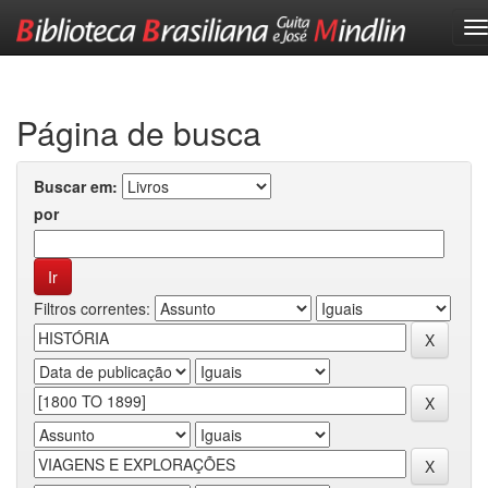
Skip
navigation
Página de busca
Buscar em:
por
Filtros correntes: