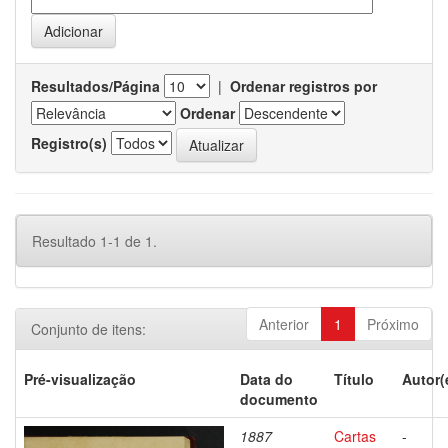
Resultados/Página
|
Ordenar registros por
Ordenar
Registro(s)
Resultado 1-1 de 1.
Anterior
1
Próximo
Conjunto de itens:
Pré-visualização
Data do
Título
Autor(
documento
1887
Cartas
-