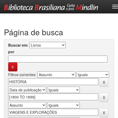
Skip
navigation
Página de busca
Buscar em:
por
Filtros correntes: