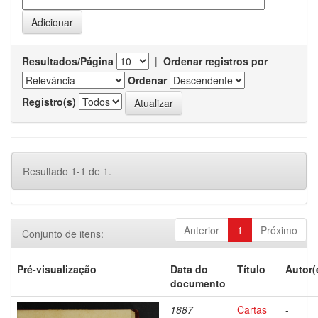
Resultados/Página
|
Ordenar registros por
Ordenar
Registro(s)
Resultado 1-1 de 1.
Anterior
1
Próximo
Conjunto de itens:
Pré-visualização
Data do
Título
Autor(
documento
1887
Cartas
-