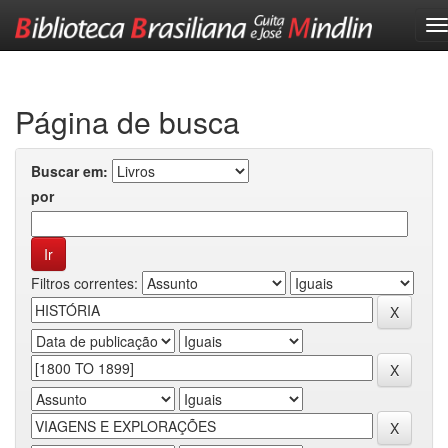
Skip
navigation
Página de busca
Buscar em:
por
Filtros correntes: