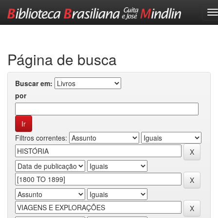
Skip
navigation
Página de busca
Buscar em:
por
Filtros correntes: