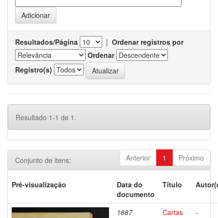
Resultados/Página
|
Ordenar registros por
Ordenar
Registro(s)
Resultado 1-1 de 1.
Anterior
1
Próximo
Conjunto de itens:
Pré-visualização
Data do
Título
Autor(
documento
1887
Cartas
-