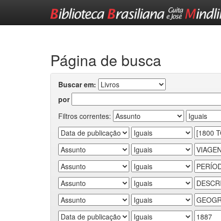
Skip
navigation
Página de busca
Buscar em:
por
Filtros correntes: