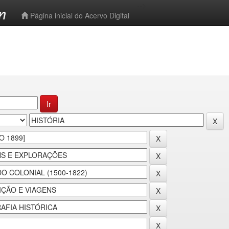
-->
Página inicial do Acervo Digital