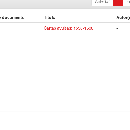
Anterior
1
P
o documento
Título
Autor(
Cartas avulsas: 1550-1568
-