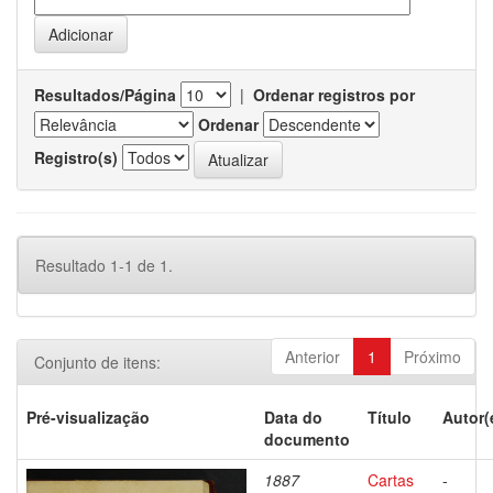
Resultados/Página
|
Ordenar registros por
Ordenar
Registro(s)
Resultado 1-1 de 1.
Anterior
1
Próximo
Conjunto de itens:
Pré-visualização
Data do
Título
Autor(
documento
1887
Cartas
-