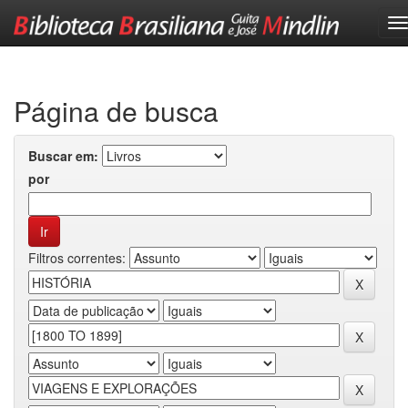
Skip
navigation
Página de busca
Buscar em:
por
Filtros correntes: