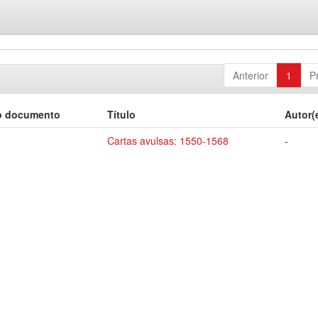
Anterior
1
P
o documento
Título
Autor(
Cartas avulsas: 1550-1568
-