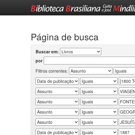
Skip
navigation
Página de busca
Buscar em:
por
Filtros correntes: