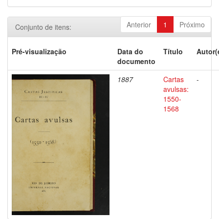
Anterior
1
Próximo
Conjunto de itens:
Pré-visualização
Data do
Título
Autor(
documento
1887
Cartas
-
avulsas:
1550-
1568