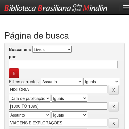
Skip
navigation
Página de busca
Buscar em:
por
Filtros correntes: