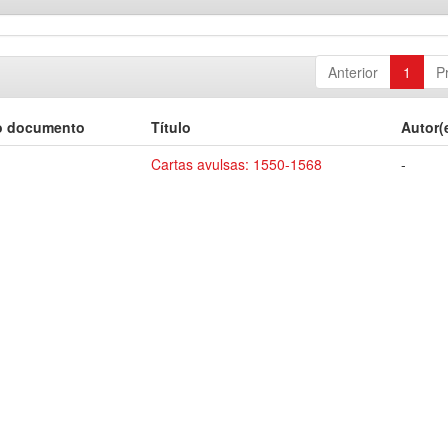
Anterior
1
P
o documento
Título
Autor(
Cartas avulsas: 1550-1568
-