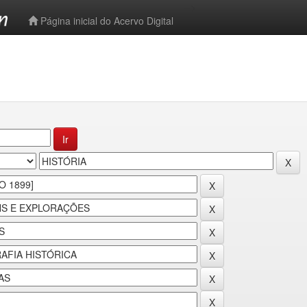
-->
Página inicial do Acervo Digital