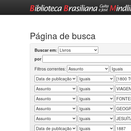
Skip
navigation
Página de busca
Buscar em:
por
Filtros correntes: