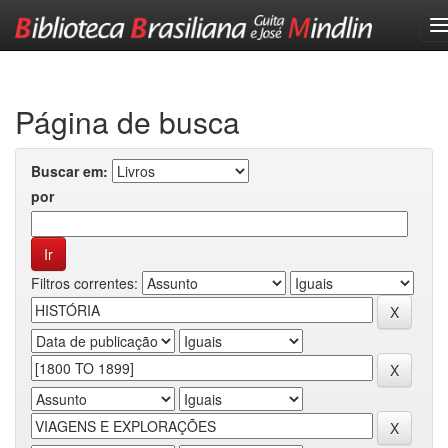
Skip
navigation
Página de busca
Buscar em:
por
Filtros correntes: