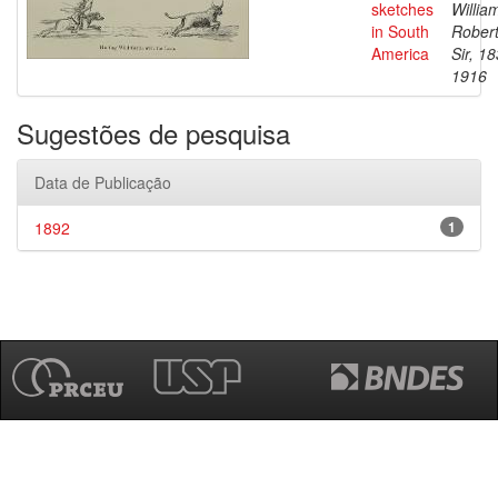
sketches
Willia
in South
Robert
America
Sir, 1
1916
Sugestões de pesquisa
Data de Publicação
1892
1