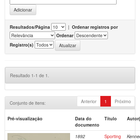
Resultados/Página
|
Ordenar registros por
Ordenar
Registro(s)
Resultado 1-1 de 1.
Anterior
1
Próximo
Conjunto de itens:
Pré-visualização
Data do
Título
Autor
documento
1892
Sporting
Kenne