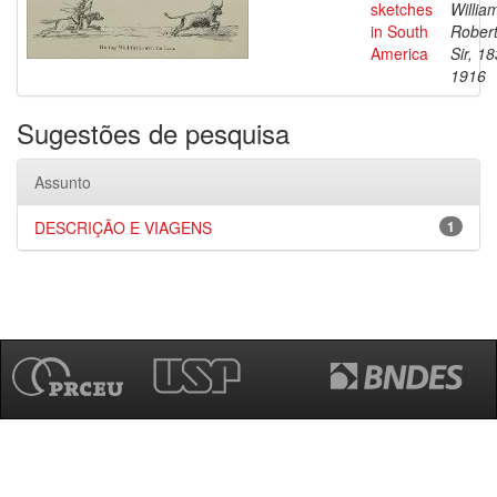
sketches
Willia
in South
Robert
America
Sir, 1
1916
Sugestões de pesquisa
Assunto
DESCRIÇÃO E VIAGENS
1