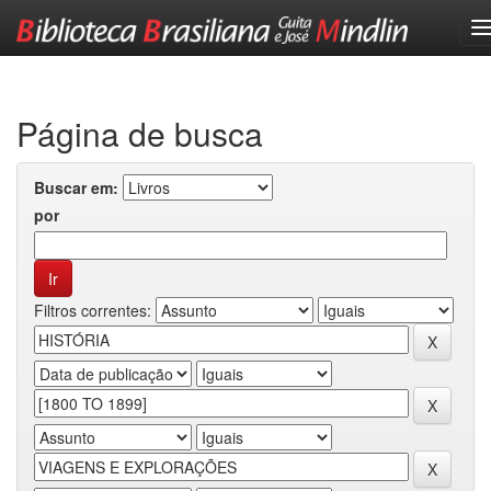
Skip
navigation
Página de busca
Buscar em:
por
Filtros correntes: