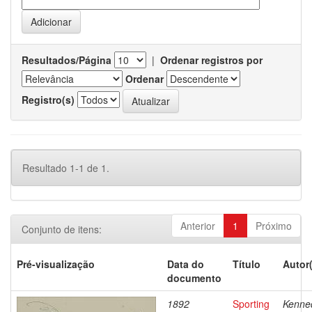
Resultados/Página
|
Ordenar registros por
Ordenar
Registro(s)
Resultado 1-1 de 1.
Anterior
1
Próximo
Conjunto de itens:
Pré-visualização
Data do
Título
Autor
documento
1892
Sporting
Kenne