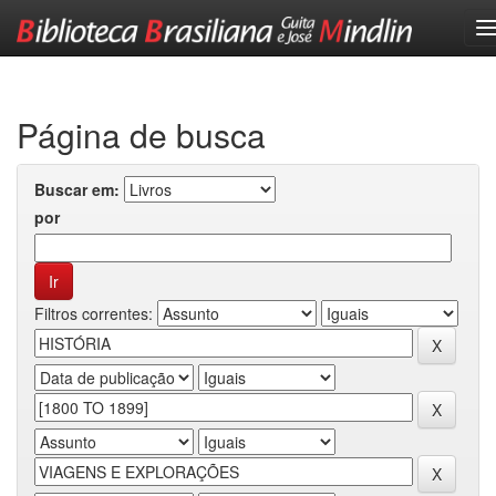
Skip
navigation
Página de busca
Buscar em:
por
Filtros correntes: