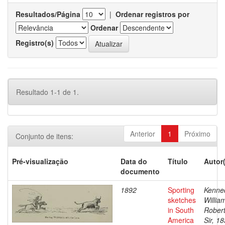
Resultados/Página
|
Ordenar registros por
Ordenar
Registro(s)
Resultado 1-1 de 1.
Anterior
1
Próximo
Conjunto de itens:
Pré-visualização
Data do
Título
Autor
documento
1892
Sporting
Kenne
sketches
Willia
in South
Robert
America
Sir, 1