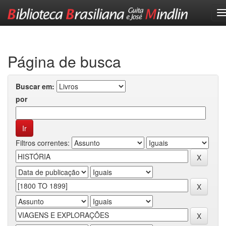
Skip
navigation
Página de busca
Buscar em:
por
Filtros correntes: