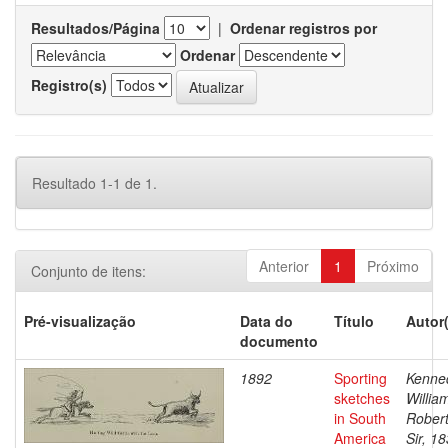
Resultados/Página
|
Ordenar registros por
Ordenar
Registro(s)
Resultado 1-1 de 1.
Anterior
1
Próximo
Conjunto de itens:
Pré-visualização
Data do
Título
Autor
documento
1892
Sporting
Kenne
sketches
Willia
in South
Robert
America
Sir, 1