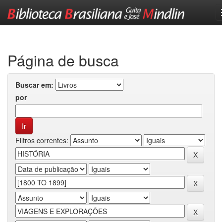
Skip
navigation
Página de busca
Buscar em:
por
Filtros correntes: