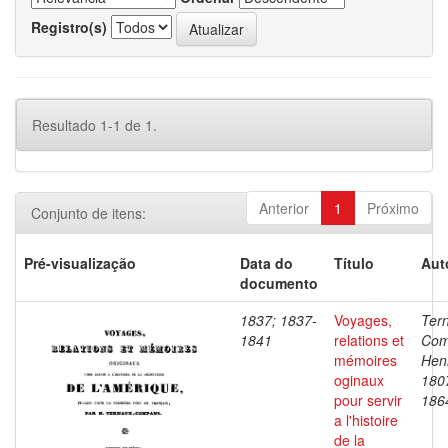
Registro(s)
Resultado 1-1 de 1.
Anterior
1
Próximo
Conjunto de itens:
Pré-visualização
Data do
Título
Aut
documento
1837; 1837-
Voyages,
Ter
1841
relations et
Com
mémoires
Henr
oginaux
180
pour servir
186
a l'histoire
de la