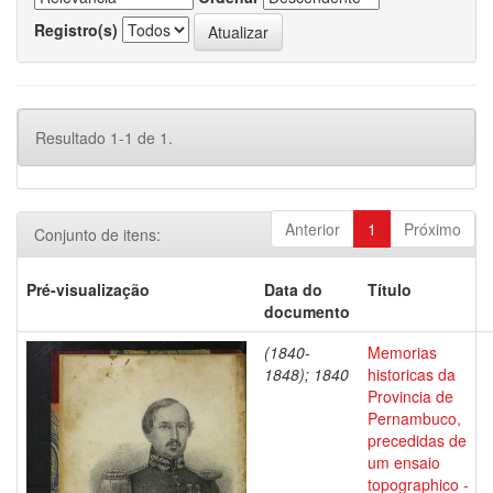
Registro(s)
Resultado 1-1 de 1.
Anterior
1
Próximo
Conjunto de itens:
Pré-visualização
Data do
Título
documento
(1840-
Memorias
1848); 1840
historicas da
Provincia de
Pernambuco,
precedidas de
um ensaio
topographico -