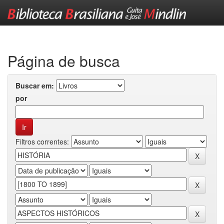
Skip
navigation
Página de busca
Buscar em:
por
Filtros correntes: