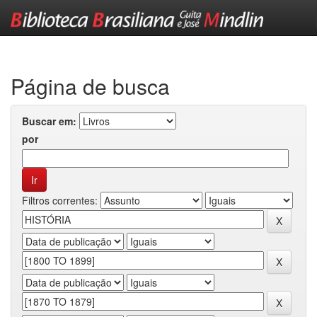
Skip
navigation
Página de busca
Buscar em:
por
Filtros correntes: