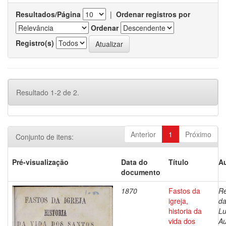
Resultados/Página
|
Ordenar registros por
Ordenar
Registro(s)
Resultado 1-2 de 2.
Anterior
1
Próximo
Conjunto de itens:
Pré-visualização
Data do
Título
Au
documento
1870
Fastos da
Re
igreja,
da
historia da
Lu
vida dos
Au