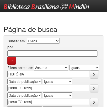
Skip
navigation
Página de busca
Buscar em:
por
Filtros correntes: