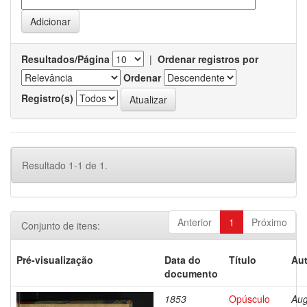
Resultados/Página
|
Ordenar registros por
Ordenar
Registro(s)
Resultado 1-1 de 1.
Anterior
1
Próximo
Conjunto de itens:
Pré-visualização
Data do
Título
Aut
documento
1853
Opúsculo
Aug