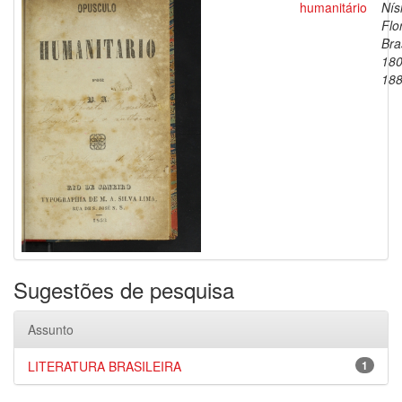
humanitário
Nís
Flo
Bras
180
18
Sugestões de pesquisa
Assunto
LITERATURA BRASILEIRA
1