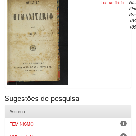
humanitário
Nís
Flo
Bras
180
18
Sugestões de pesquisa
Assunto
FEMINISMO
1