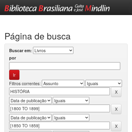
Skip
navigation
Página de busca
Buscar em:
por
Filtros correntes: