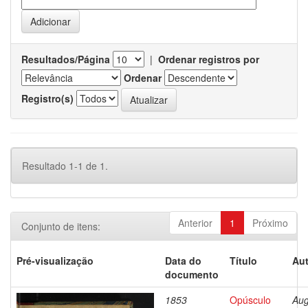
Resultados/Página
|
Ordenar registros por
Ordenar
Registro(s)
Resultado 1-1 de 1.
Anterior
1
Próximo
Conjunto de itens:
Pré-visualização
Data do
Título
Aut
documento
1853
Opúsculo
Aug