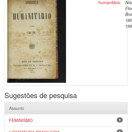
humanitário
Nís
Flo
Bras
180
18
Sugestões de pesquisa
Assunto
FEMINISMO
1