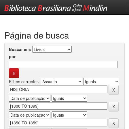
Skip
navigation
Página de busca
Buscar em:
por
Filtros correntes: