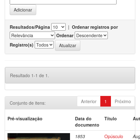
Resultados/Página
|
Ordenar registros por
Ordenar
Registro(s)
Resultado 1-1 de 1.
Anterior
1
Próximo
Conjunto de itens:
Pré-visualização
Data do
Título
Aut
documento
1853
Opúsculo
Aug