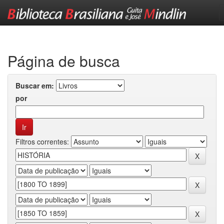
Skip
navigation
Página de busca
Buscar em:
por
Filtros correntes: