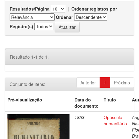
Resultados/Página
|
Ordenar registros por
Ordenar
Registro(s)
Resultado 1-1 de 1.
Anterior
1
Próximo
Conjunto de itens:
Pré-visualização
Data do
Título
Aut
documento
1853
Opúsculo
Aug
humanitário
Nís
Flo
Bras