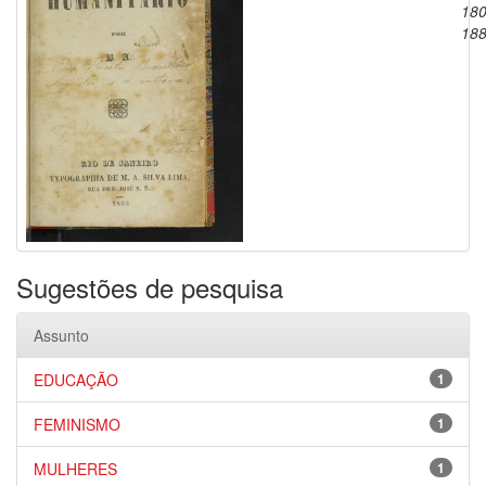
180
18
Sugestões de pesquisa
Assunto
EDUCAÇÃO
1
FEMINISMO
1
MULHERES
1