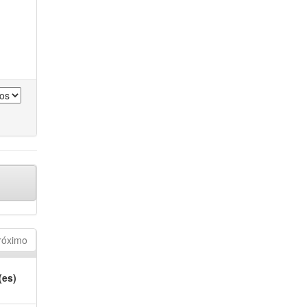
róximo
(es)