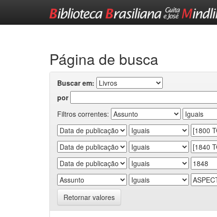
Skip
navigation
Página de busca
Buscar em:
por
Filtros correntes:
Retornar valores