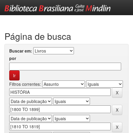
Skip
navigation
Página de busca
Buscar em:
por
Filtros correntes: