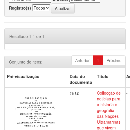
Registro(s)
Resultado 1-1 de 1.
Anterior
1
Próximo
Conjunto de itens:
Pré-visualização
Data do
Título
A
documento
1812
Collecção de
-
noticias para
a historia e
geografia
das Nações
Ultramarinas,
que vivem