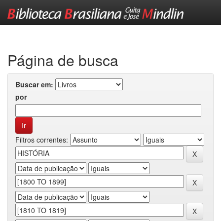
Skip
navigation
Página de busca
Buscar em:
por
Filtros correntes: