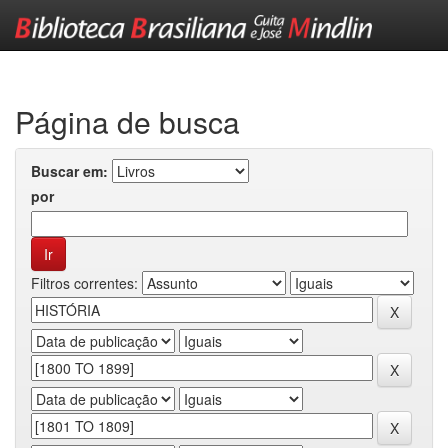
Skip
navigation
Página de busca
Buscar em:
por
Filtros correntes: