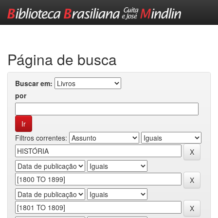
Skip
navigation
Página de busca
Buscar em:
por
Filtros correntes: