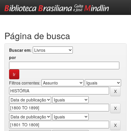
Skip
navigation
Página de busca
Buscar em:
por
Filtros correntes: