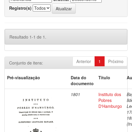
Registro(s)
Resultado 1-1 de 1.
Anterior
1
Próximo
Conjunto de itens:
Pré-visualização
Data do
Título
Au
documento
1801
Instituto dos
Ba
Pobres
Il
D'Hamburgo
Le
17
18
(tr