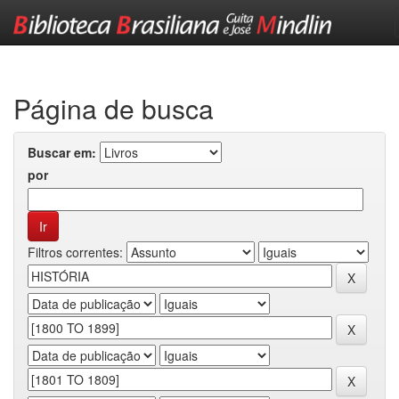
Skip
navigation
Página de busca
Buscar em:
por
Filtros correntes: