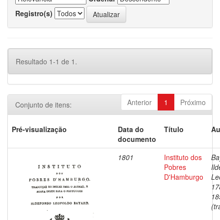
Registro(s)
Resultado 1-1 de 1.
Anterior
1
Próximo
Conjunto de itens:
Pré-visualização
Data do
Título
Au
documento
1801
Instituto dos
Ba
Pobres
Il
D'Hamburgo
Le
17
18
(tr