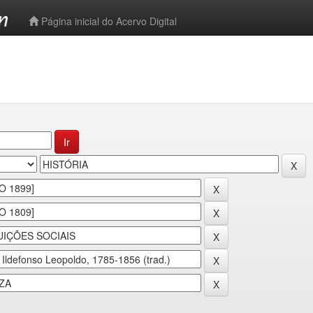
-->
Página inicial do Acervo Digital