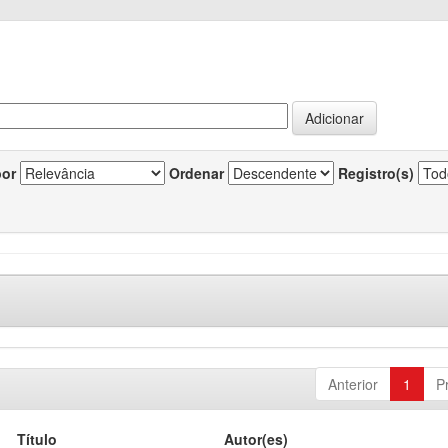
por
Ordenar
Registro(s)
Anterior
1
P
Título
Autor(es)