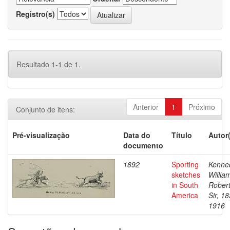
Registro(s)
Resultado 1-1 de 1.
Anterior
1
Próximo
Conjunto de itens:
Pré-visualização
Data do
Título
Autor
documento
1892
Sporting
Kenne
sketches
Willia
in South
Robert
America
Sir, 1
1916