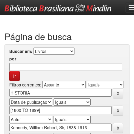
Skip
navigation
Página de busca
Buscar em:
por
Filtros correntes: