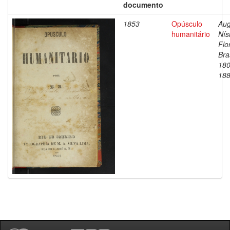
documento
1853
Opúsculo
Aug
humanitário
Nís
Flo
Bras
180
18