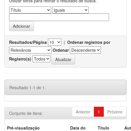
Utilizar filtros para refinar o resultado de busca.
Resultados/Página
|
Ordenar registros por
Ordenar
Registro(s)
Resultado 1-1 de 1.
Anterior
1
Próximo
Conjunto de itens:
Pré-visualização
Data do
Título
Aut