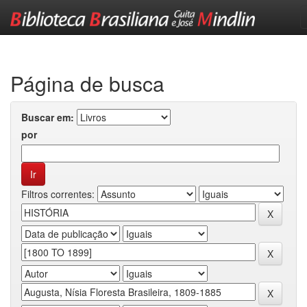
Skip
navigation
Página de busca
Buscar em:
por
Filtros correntes: