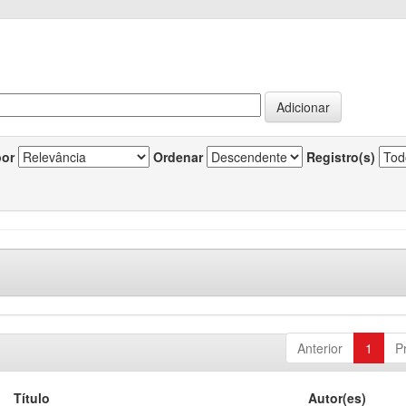
por
Ordenar
Registro(s)
Anterior
1
P
Título
Autor(es)