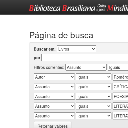
Skip
navigation
Página de busca
Buscar em:
por
Filtros correntes:
Retornar valores