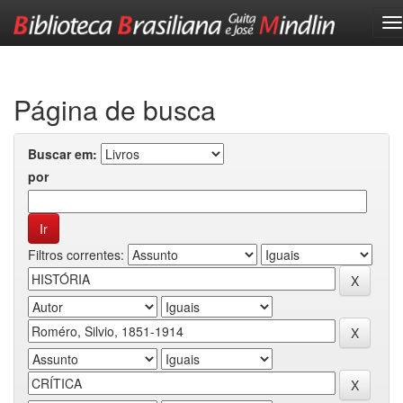
Skip
navigation
Página de busca
Buscar em:
por
Filtros correntes: