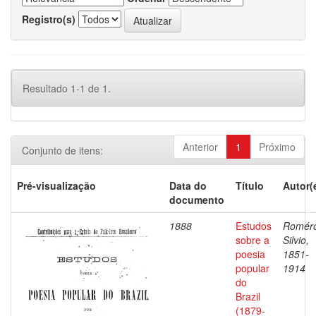
Registro(s)
Resultado 1-1 de 1.
Anterior
1
Próximo
Conjunto de itens:
Pré-visualização
Data do
Título
Autor(
documento
1888
Estudos
Romér
sobre a
Silvio,
poesia
1851-
popular
1914
do
Brazil
(1879-