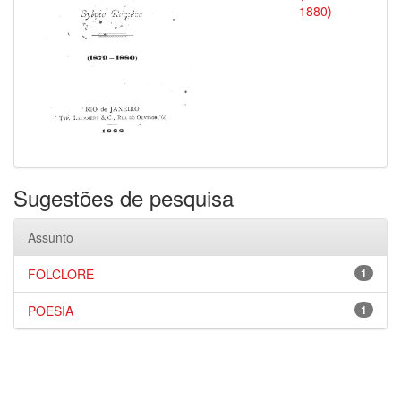
1880)
Sugestões de pesquisa
Assunto
FOLCLORE
1
POESIA
1