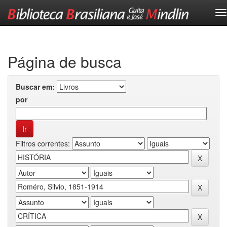
Skip
navigation
Página de busca
Buscar em:
por
Filtros correntes: