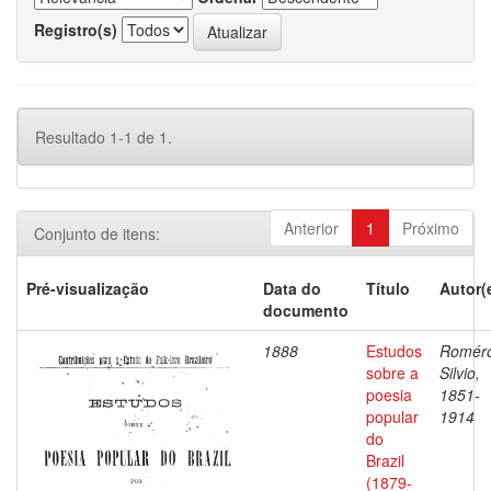
Registro(s)
Resultado 1-1 de 1.
Anterior
1
Próximo
Conjunto de itens:
Pré-visualização
Data do
Título
Autor(
documento
1888
Estudos
Romér
sobre a
Silvio,
poesia
1851-
popular
1914
do
Brazil
(1879-