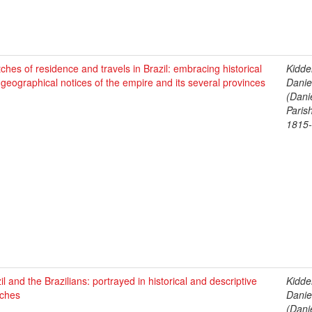
ches of residence and travels in Brazil: embracing historical
Kidde
geographical notices of the empire and its several provinces
Daniel
)
(Dani
Parish
1815
il and the Brazilians: portrayed in historical and descriptive
Kidde
tches
Daniel
(Dani