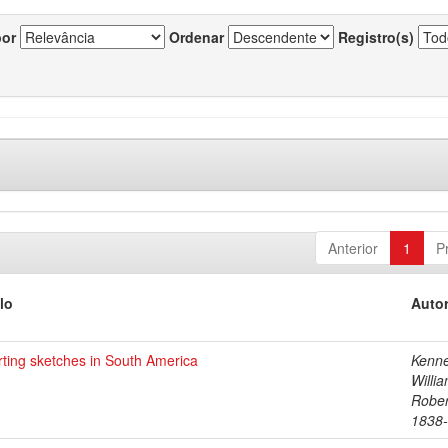
por
Ordenar
Registro(s)
Anterior
1
P
lo
Autor
ting sketches in South America
Kenne
Willi
Robert
1838