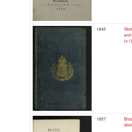
1845
Sket
and 
(v.1
1857
Braz
ske