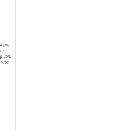
wege,
lm
g von,
-1855