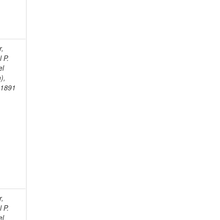
r,
 P.
el
),
-1891
r,
 P.
el