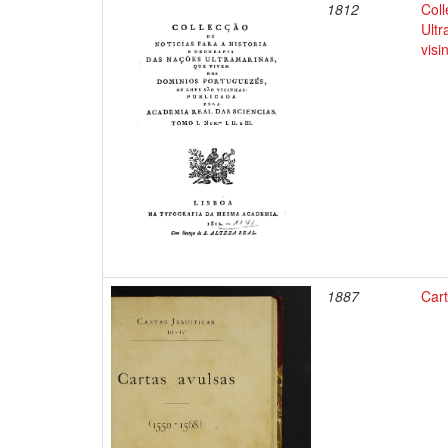
1812
Coll
Ultr
visi
1887
Car