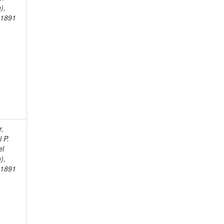
),
-1891
r,
 P.
el
),
-1891