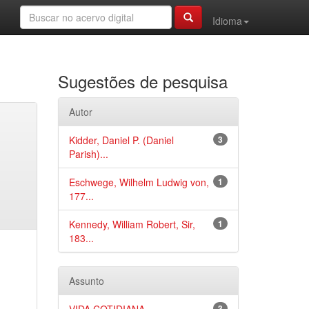
Idioma
Sugestões de pesquisa
Autor
Kidder, Daniel P. (Daniel
3
Parish)...
Eschwege, Wilhelm Ludwig von,
1
177...
Kennedy, William Robert, Sir,
1
183...
Assunto
3