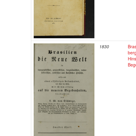
1830
Bras
berg
Hins
Bege