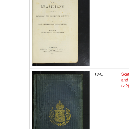
1845
Sket
and 
(v.2