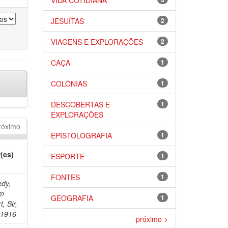
VIDA COTIDIANA
JESUÍTAS
2
VIAGENS E EXPLORAÇÕES
2
CAÇA
1
COLÔNIAS
1
DESCOBERTAS E
1
EXPLORAÇÕES
róximo
EPISTOLOGRAFIA
1
(es)
ESPORTE
1
FONTES
1
dy,
am
GEOGRAFIA
1
, Sir,
-1916
próximo >