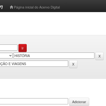
-->
Página inicial do Acervo Digital