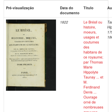
Pré-visualização
Data do
Título
Au
documento
1822
Le Brésil ou
Ta
histoire,
Hip
moeurs,
17
usages et
18
coutumes
des
habitans de
ce royaume;
par Thomas
Marie
Hippolyte
Taunay ... et
M.
Ferdinand
Denis ...
Ouvrage
orné de
nombreuses