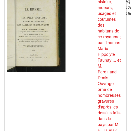
histoire,
Hip
moeurs,
17
usages et
18
coutumes
des
habitans de
ce royaume;
par Thomas
Marie
Hippolyte
Taunay ... et
M.
Ferdinand
Denis ...
Ouvrage
orné de
nombreuses
gravures
d'après les
dessins faits
dans le
pays par M.
H. Taunay