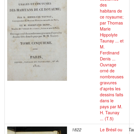
des
habitans de
ce royaume;
par Thomas
Marie
Hippolyte
Taunay ... et
M.
Ferdinand
Denis ...
Ouvrage
orné de
nombreuses
gravures
d'après les
dessins faits
dans le
pays par M.
H. Taunay
... (T.5)
1822
Le Brésil ou
Ta