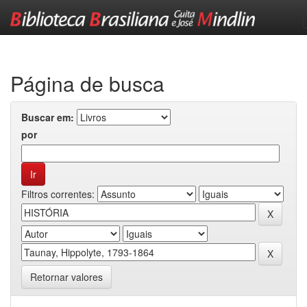
Skip
navigation
Página de busca
Buscar em:
por
Filtros correntes:
Retornar valores