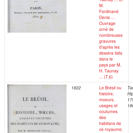
M.
Ferdinand
Denis ...
Ouvrage
orné de
nombreuses
gravures
d'après les
dessins faits
dans le
pays par M.
H. Taunay
... (T.6)
1822
Le Brésil ou
Ta
histoire,
Hip
moeurs,
17
usages et
18
coutumes
des
habitans de
ce royaume;