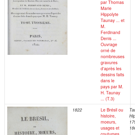
par Thomas
Marie
Hippolyte
Taunay ... et
M.
Ferdinand
Denis ...
Ouvrage
orné de
nombreuses
gravures
d'après les
dessins faits
dans le
pays par M.
H. Taunay
... (T.3)
1822
Le Brésil ou
Ta
histoire,
Hip
moeurs,
17
usages et
18
coutumes