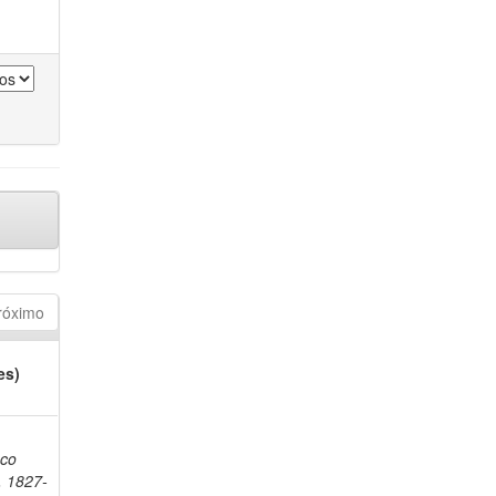
róximo
es)
sco
, 1827-