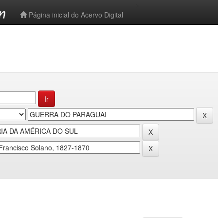
-->
Página inicial do Acervo Digital