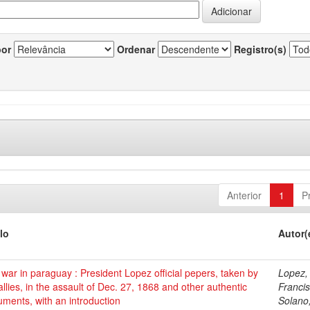
por
Ordenar
Registro(s)
Anterior
1
P
lo
Autor(
war in paraguay : President Lopez official pepers, taken by
Lopez,
allies, in the assault of Dec. 27, 1868 and other authentic
Franci
ments, with an introduction
Solano