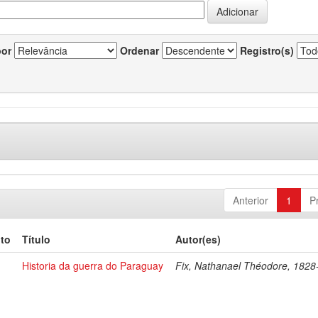
por
Ordenar
Registro(s)
Anterior
1
P
to
Título
Autor(es)
Historia da guerra do Paraguay
Fix, Nathanael Théodore, 182