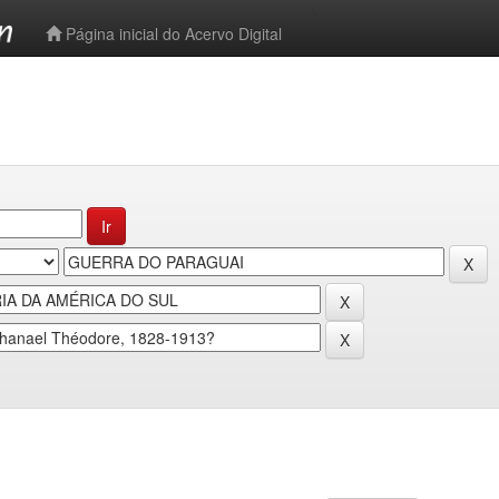
-->
Página inicial do Acervo Digital