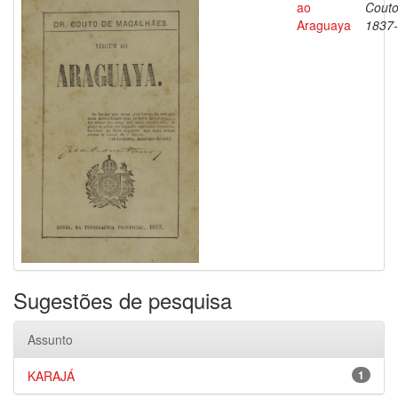
ao
Couto
Araguaya
1837
Sugestões de pesquisa
Assunto
KARAJÁ
1