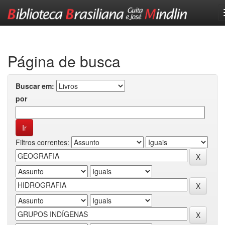
Skip
navigation
Página de busca
Buscar em:
por
Filtros correntes: