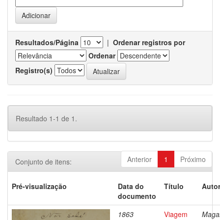
Resultados/Página
|
Ordenar registros por
Ordenar
Registro(s)
Resultado 1-1 de 1.
Anterior
1
Próximo
Conjunto de itens:
Pré-visualização
Data do
Título
Autor
documento
1863
Viagem
Magal