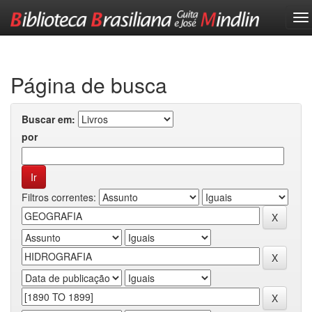
Skip
navigation
Página de busca
Buscar em:
por
Filtros correntes: