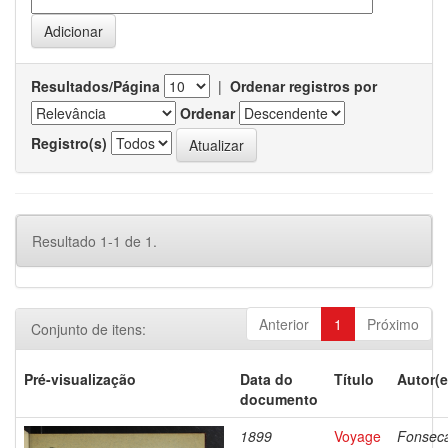
Resultados/Página
|
Ordenar registros por
Ordenar
Registro(s)
Resultado 1-1 de 1.
Anterior
1
Próximo
Conjunto de itens:
Pré-visualização
Data do
Título
Autor(e
documento
1899
Voyage
Fonsec