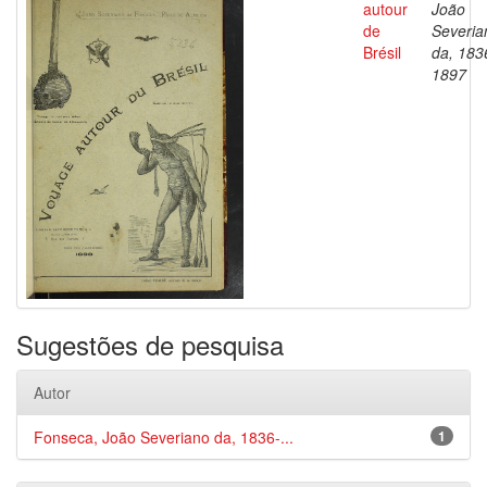
autour
João
de
Severia
Brésil
da, 183
1897
Sugestões de pesquisa
Autor
Fonseca, João Severiano da, 1836-...
1