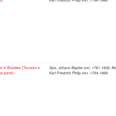
e]
Karl Friedrich Philip von, 1794-1868
e in Brasilien [Terceira e
Spix, Johann Baptist von, 1781-1826; Ma
ma parte]
Karl Friedrich Philip von, 1794-1868