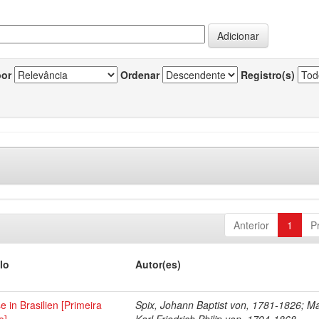
por
Ordenar
Registro(s)
Anterior
1
P
lo
Autor(es)
e in Brasilien [Primeira
Spix, Johann Baptist von, 1781-1826; Ma