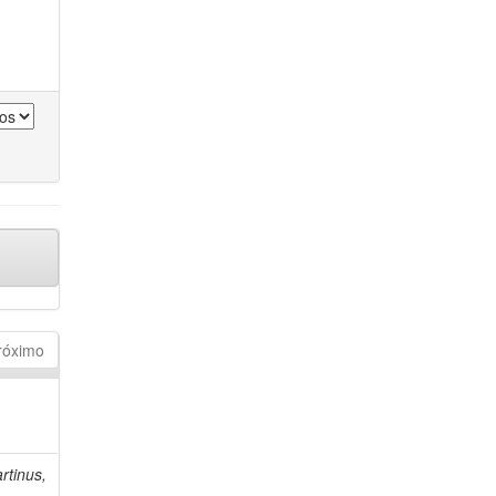
róximo
rtinus,