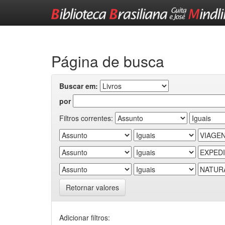
Skip
navigation
Página de busca
Buscar em:
por
Filtros correntes:
Retornar valores
Adicionar filtros: