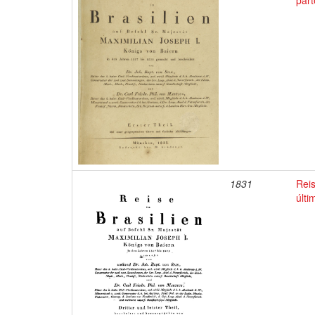
part
1831
Reis
últi