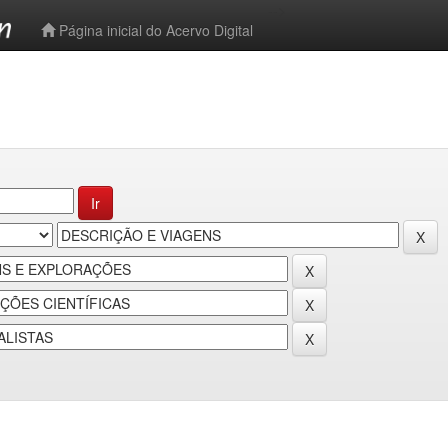
-->
Página inicial do Acervo Digital