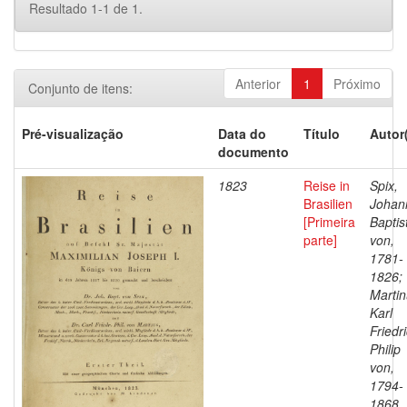
Resultado 1-1 de 1.
Anterior
1
Próximo
Conjunto de itens:
Pré-visualização
Data do
Título
Autor
documento
1823
Reise in
Spix,
Brasilien
Johan
[Primeira
Baptis
parte]
von,
1781-
1826;
Martin
Karl
Friedr
Philip
von,
1794-
1868