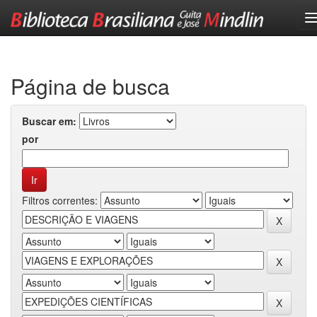
Skip
navigation
Página de busca
Buscar em:
por
Filtros correntes: