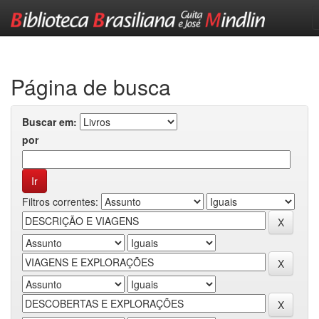
Skip
navigation
Página de busca
Buscar em:
por
Filtros correntes: