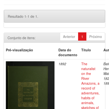
Resultado 1-1 de 1.
Anterior
1
Próximo
Conjunto de itens:
Pré-visualização
Data do
Título
Aut
documento
1892
The
Bat
naturalist
Hen
on the
Wal
River
182
Amazons, a
18
record of
adventures,
habits of
animals,
sketches of