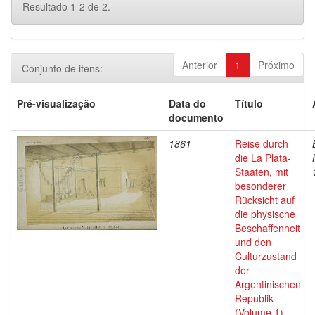
Resultado 1-2 de 2.
Anterior
1
Próximo
Conjunto de itens:
Pré-visualização
Data do
Título
documento
1861
Reise durch
die La Plata-
Staaten, mit
besonderer
Rücksicht auf
die physische
Beschaffenheit
und den
Culturzustand
der
Argentinischen
Republik
(Volume 1) ...