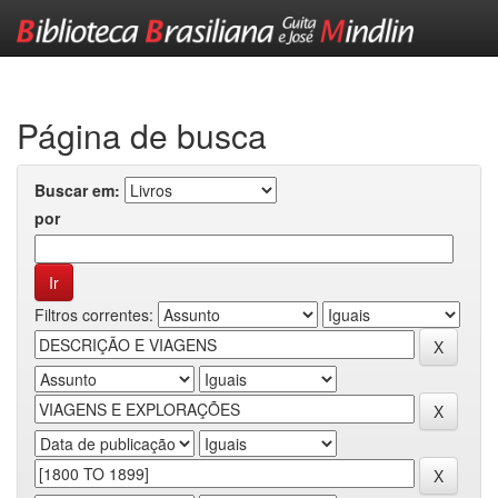
Skip
navigation
Página de busca
Buscar em:
por
Filtros correntes: