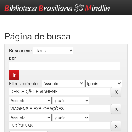
Skip
navigation
Página de busca
Buscar em:
por
Filtros correntes: