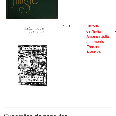
1561
Historia
dell'India
America detta
altramente
Francia
Antartica
Sugestões de pesquisa