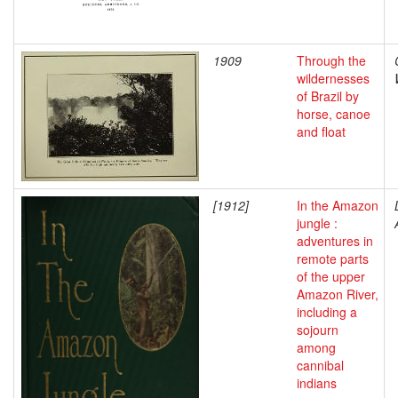
1909
Through the
wildernesses
of Brazil by
horse, canoe
and float
[1912]
In the Amazon
jungle :
adventures in
remote parts
of the upper
Amazon River,
including a
sojourn
among
cannibal
indians