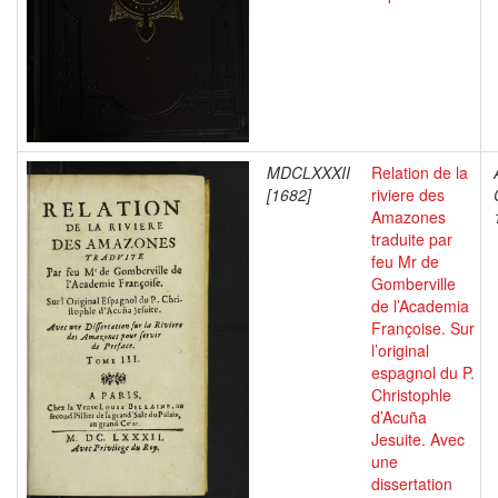
MDCLXXXII
Relation de la
[1682]
riviere des
Amazones
traduite par
feu Mr de
Gomberville
de l’Academia
Françoise. Sur
l’original
espagnol du P.
Christophle
d’Acuña
Jesuite. Avec
une
dissertation