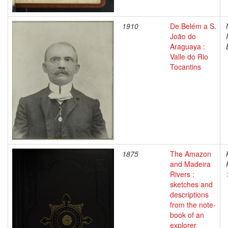
1910
De Belém a S.
João do
Araguaya :
Valle do Rio
Tocantins
1875
The Amazon
and Madeira
Rivers :
sketches and
descriptions
from the note-
book of an
explorer